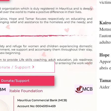
victim
Kairo
Mettre
l'auto
adult
Hope
Apport
onate / Support
abris 
Tama
Aider 