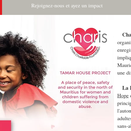
Rejoignez-nous et ayez un impact
Cha
organi
enregi
impliq
Mauric
une di
La 
Hope
e
princi
l'auto
adulte
sans-a