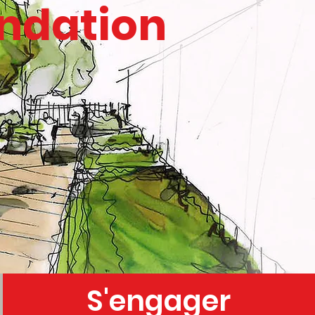
undation
S'engager