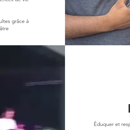
ultes grâce à
âtre
Éduquer et resp