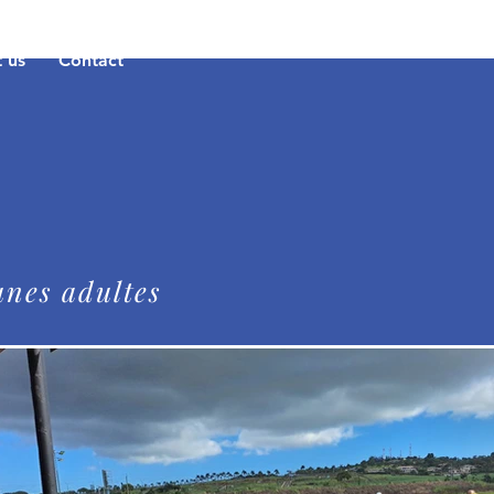
 us
Contact
unes adultes