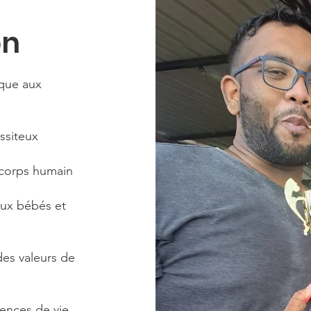
on
ique aux
ssiteux
 corps humain
aux bébés et
des valeurs de
ences de vie