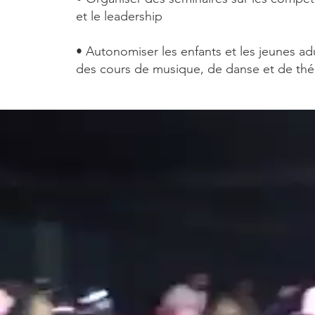
et le leadership
• Autonomiser les enfants et les jeunes ad
des cours de musique, de danse et de thé